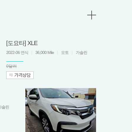
[도요타] XLE
2022-06 연식
|
36,000 Mile
|
오토
|
가솔린
0달러
가솔린