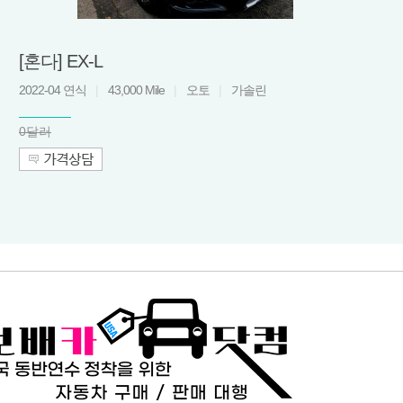
[혼다] EX-L
2022-04 연식
|
43,000 Mile
|
오토
|
가솔린
0달러