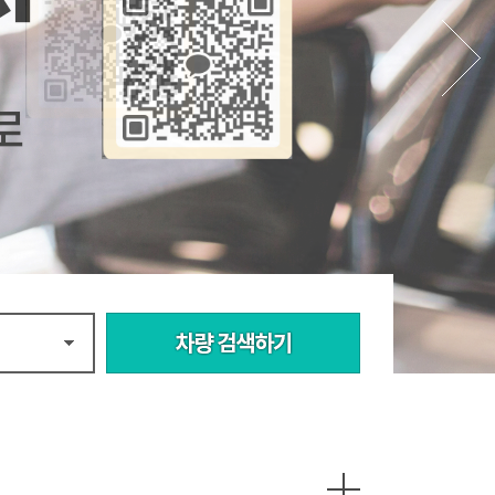
캠리
7
K7
포르테
1
6