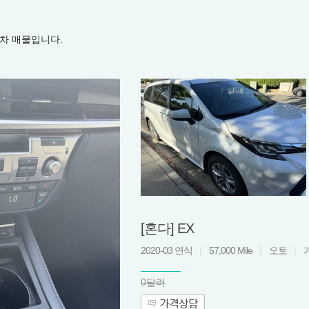
차 매물입니다.
[혼다] EX
2020-03 연식
|
57,000 Mile
|
오토
|
0달러