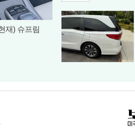
년~현재) 슈프림
.