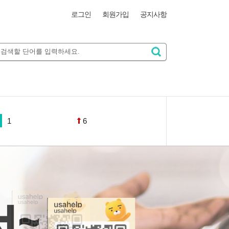
로그인
회원가입
공지사항
1
6
그랜저하이브리드20
년식
스포츠카
K3
렉서스
그랜저하이브리드
그랜저하이브리드21
년식